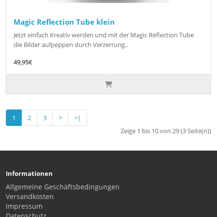
Magic Reflection Tube klein
Jetzt einfach Kreativ werden und mit der Magic Reflection Tube
die Bilder aufpeppen durch Verzerrung..
49,95€
1
2
3
>
>|
Zeige 1 bis 10 von 29 (3 Seite(n))
Informationen
Allgemeine Geschäftsbedingungen
Versandkosten
Impressum
Datenschutz