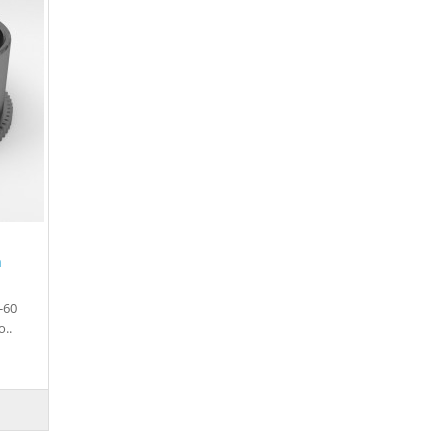
m
-60
o..