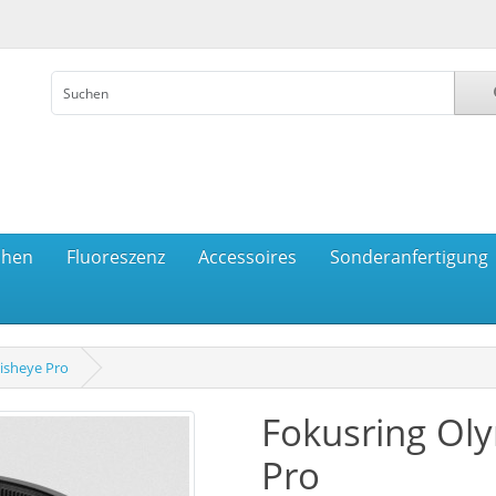
chen
Fluoreszenz
Accessoires
Sonderanfertigung
isheye Pro
Fokusring Ol
Pro