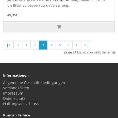
die Bilder aufpeppen durch Verzerrung..
49,95€
|<
<
1
2
3
4
5
6
>
>|
Zeige 21 bis 30 von 59 (6 Seite(n))
Informationen
Allgemeine Geschäftsbedingungen
Versandkosten
Impressum
Datenschutz
Haftungsausschluss
Kunden Service