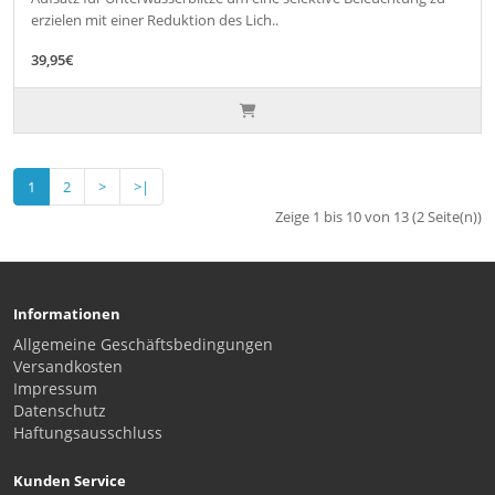
erzielen mit einer Reduktion des Lich..
39,95€
1
2
>
>|
Zeige 1 bis 10 von 13 (2 Seite(n))
Informationen
Allgemeine Geschäftsbedingungen
Versandkosten
Impressum
Datenschutz
Haftungsausschluss
Kunden Service