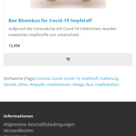
Box Rhombus für Covid-19 Impfstoff
Aufgrund der Coronakrise mit Covid-19 Infektionen, wurden
inzwischen Impfstoffe von unterschied..
12,95€
Stichworte (Tags):
Corona
,
Covid
,
Covid-19
,
Impfstoff
,
Halterung
,
Gestell
,
Gitter
,
Ampulle
,
Impfzentrum
,
Ablage
,
Box
,
Impfzubehör
,
Informationen
Allgemeine Geschäftsbedingungen
Versandkosten