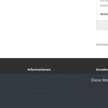
f/3.5-
ermög
49,95
Stichwor
Informationen
Kunden
Allgemeine Geschäftsbedingungen
Kontak
Diese We
Versandkosten
Waren
Impressum
Datenschutz
Haftungsausschluss