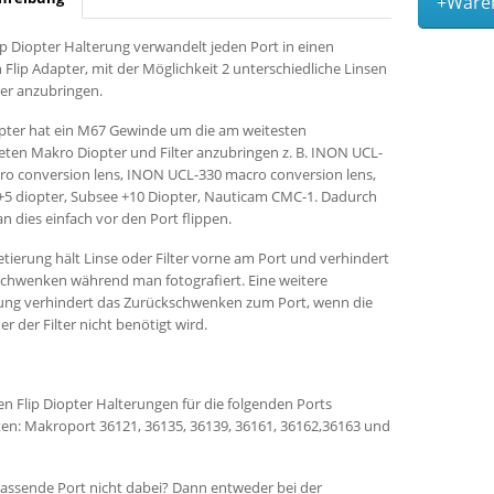
+Ware
ip Diopter Halterung verwandelt jeden Port in einen
 Flip Adapter, mit der Möglichkeit 2 unterschiedliche Linsen
ter anzubringen.
pter hat ein M67 Gewinde um die am weitesten
eten Makro Diopter und Filter anzubringen z. B. INON UCL-
ro conversion lens, INON UCL-330 macro conversion lens,
+5 diopter, Subsee +10 Diopter, Nauticam CMC-1. Dadurch
 dies einfach vor den Port flippen.
etierung hält Linse oder Filter vorne am Port und verhindert
schwenken während man fotografiert. Eine weitere
rung verhindert das Zurückschwenken zum Port, wenn die
er der Filter nicht benötigt wird.
n Flip Diopter Halterungen für die folgenden Ports
en: Makroport 36121, 36135, 36139, 36161, 36162,36163 und
passende Port nicht dabei? Dann entweder bei der