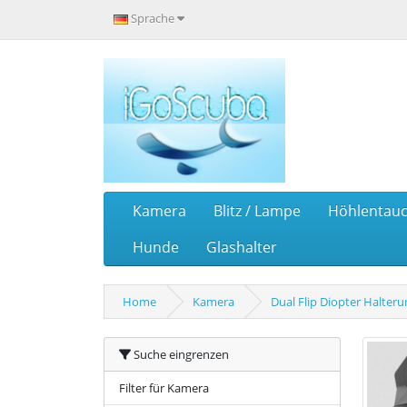
Sprache
Kamera
Blitz / Lampe
Höhlentau
Hunde
Glashalter
Home
Kamera
Dual Flip Diopter Halter
Suche eingrenzen
Filter für Kamera