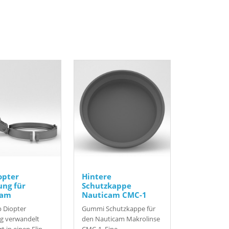
opter
Hintere
ung für
Schutzkappe
cam
Nauticam CMC-1
p Diopter
Gummi Schutzkappe für
g verwandelt
den Nauticam Makrolinse
t in einen Flip
CMC-1. Eine