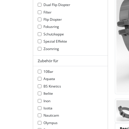
Dual Flip Diopter
Filter
Flip Diopter
Fokusring
Schutzkappe
Spezial Effekte
Zoomring
Zubehör für
10Bar
Aquata
BS Kinetics
Ikelite
Inon
Isotta
Nauticam
Olympus
Besc