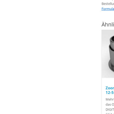
Bestellu
Formula
Ähnl
Zoo
12-
Mehrt
das 
DIGI