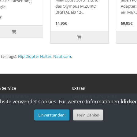
6.3 EZ. Dieser Ring
das Olympus M.ZUIKO
Adapter.
lic..
DIGITAL ED 12-..
ein M67..
€
14,95€
69,95€
te (Tags):
Flip Diopter Halter
,
Nauticam
,
 Service
Extras
t Informationen
Geschenk-Gutscheine
bsite verwendet Cookies. Für weitere Informationen
klicken
rücksendungen
Einverstanden!
Nein Danke!