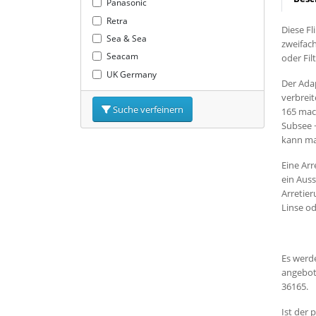
Panasonic
Retra
Diese Fl
Sea & Sea
zweifach
Seacam
oder Fil
UK Germany
Der Ada
verbreit
Suche verfeinern
165 mac
Subsee 
kann man
Eine Arr
ein Aus
Arretie
Linse od
Es werde
angebot
36165.
Ist der 