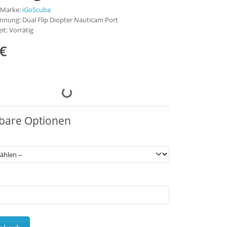
/ Marke:
iGoScuba
nung: Dual Flip Diopter Nauticam Port
it: Vorrätig
€
bare Optionen