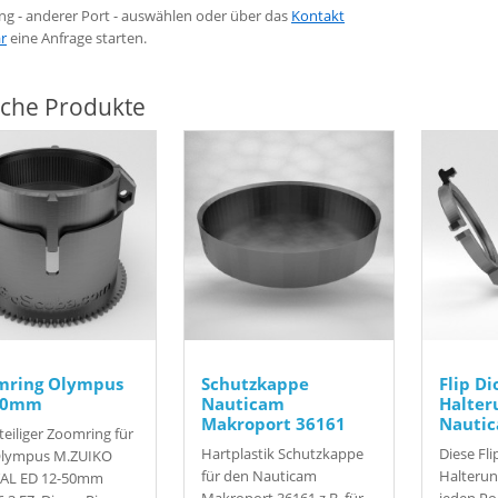
ng - anderer Port - auswählen oder über das
Kontakt
r
eine Anfrage starten.
iche Produkte
mring Olympus
Schutzkappe
Flip Di
50mm
Nauticam
Halter
Makroport 36161
Nauti
eiliger Zoomring für
Hartplastik Schutzkappe
Diese Fli
Olympus M.ZUIKO
für den Nauticam
Halterun
TAL ED 12-50mm
Makroport 36161 z.B. für
jeden Por