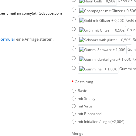
Neon Gelb 
go per Email an conny(at)iGoScuba.com
Gold m
Grün 
Formular
eine Anfrage starten.
Sc
Gumm
Gu
Gummi hel
Gestaltung
Basic
mit Smiley
mit Virus
mit Biohazard
mit Initialien / Logo (+2,00€)
Menge