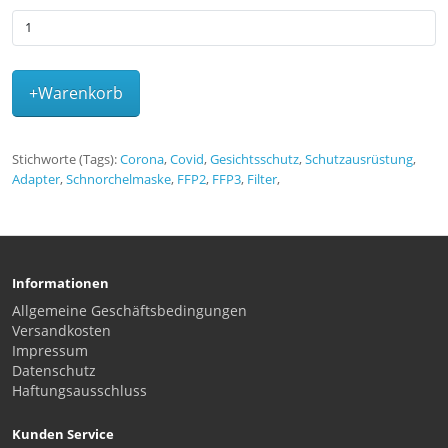
+Warenkorb
Stichworte (Tags):
Corona
,
Covid
,
Gesichtsschutz
,
Schutzausrüstung
,
Adapter
,
Schnorchelmaske
,
FFP2
,
FFP3
,
Filter
,
Informationen
Allgemeine Geschäftsbedingungen
Versandkosten
Impressum
Datenschutz
Haftungsausschluss
Kunden Service